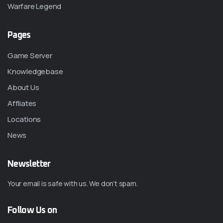
Warfare Legend
Pages
Game Server
Knowledgebase
About Us
Affliates
Locations
News
Newsletter
Your email is safe with us. We don’t spam.
Follow Us on