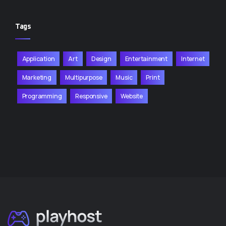
Tags
Application
Art
Design
Entertainment
Internet
Marketing
Multipurpose
Music
Print
Programming
Responsive
Website