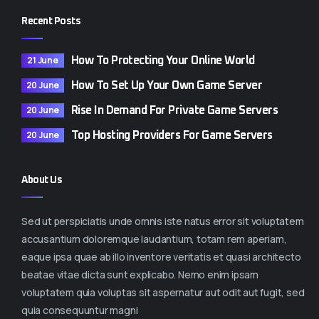
Recent Posts
21 June
How To Protecting Your Online World
20 June
How To Set Up Your Own Game Server
20 June
Rise In Demand For Private Game Servers
20 June
Top Hosting Providers For Game Servers
About Us
Sed ut perspiciatis unde omnis iste natus error sit voluptatem
accusantium doloremque laudantium, totam rem aperiam,
eaque ipsa quae ab illo inventore veritatis et quasi architecto
beatae vitae dicta sunt explicabo. Nemo enim ipsam
voluptatem quia voluptas sit aspernatur aut odit aut fugit, sed
quia consequuntur magni